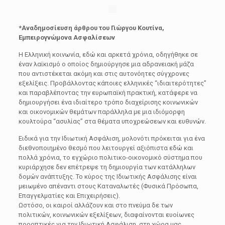
*Αναδημοσίευση άρθρου του Γιώργου Κουτίνα,
Εμπειρογνώμονα Ασφαλίσεων
Η Ελληνική κοινωνία, εδώ και αρκετά χρόνια, οδηγήθηκε σε
έναν λαϊκισμό ο οποίος δημιούργησε μια αδρανειακή μάζα
που αντιστέκεται ακόμη και στις αυτονόητες σύγχρονες
εξελίξεις. Προβάλλοντας κάποιες ελληνικές “ιδιαιτερότητες”
και παραβλέποντας την ευρωπαϊκή πρακτική, κατάφερε να
δημιουργήσει ένα ιδιαίτερο τρόπο διαχείρισης κοινωνικών
και οικονομικών θεμάτων παράλληλα με μια ιδιόμορφη
κουλτούρα “ασυλίας” στα θέματα υποχρεώσεων και ευθυνών.
Ειδικά για την Ιδιωτική Ασφάλιση, μολονότι πρόκειται για ένα
διεθνοποιημένο θεσμό που λειτουργεί αξιόπιστα εδώ και
πολλά χρόνια, το εγχώριο πολιτικο-οικονομικό σύστημα που
κυριάρχησε δεν επέτρεψε τη δημιουργία των κατάλληλων
δομών ανάπτυξης. Το κύρος της Ιδιωτικής Ασφάλισης είναι
μειωμένο απέναντι στους Καταναλωτές (Φυσικά Πρόσωπα,
Επαγγελματίες και Επιχειρήσεις).
Ωστόσο, οι καιροί αλλάζουν και στο πνεύμα δε των
πολιτικών, κοινωνικών εξελίξεων, διαφαίνονται ευοίωνες
προοπτικές για την Ιδιωτική Ασφάλιση στη χώρα μας.