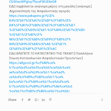
CG5OeoWPgIoy7PycxFWUE6nG8
ΕΔΩ λαμβάνεται ανώνυμα μέρος στη μεγάλη [ ανώνυμη ]
Δημοσκόπηση της Ασφαλιστικής αγοράς
https://www.pekapins.gr/%CE%
B4%CE%B7%CE%BC%CE%BF%CF%83%CE%
BA%CF%8C%CF%80%CE%B7%CF%83%CE%
B7-
%CE%B3%CE%B9%CE%B1-%CF%84%
CE%B7%CE%BD-
%CE%B1%CF%83%CF%
86%CE%B1%CE%BB%CE%B9%CF%83%CF%
84%CE%B9%CE%BA%CE%AE-%CE%B1%
CE%B3%CE%BF%CF%81%CE%AC
ΕΔΩ ΒΛΕΠΕΤΕ ΤΟ ΚΑΤΑΣΤΑΤΙΚΟ ΤΗΣ ΠΕΚΑΠ [ Πανελλήνια
Ένωση Καταναλωτών Ασφαλιστικών Προιόντων ]
https://allgood.gr/%cf%80%ce%
b1%ce%bd%ce%b5%ce%bb%ce%bb%ce%
ae%ce%bd%ce%b9%ce%b1-%ce%ad%
ce%bd%cf%89%cf%83%ce%b7-%ce%
ba%ce%b1%cf%84%ce%b1%ce%bd%ce%
b1%ce%bb%cf%89%cf%84%cf%8e%ce%
bd-
%ce%b1%cf%83%cf%86%ce%b1%
ce%bb/
Share
0