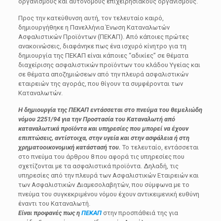
οργανισμούς και αυτόνομους επιχειρησιακούς οργανισμούς.
Προς την κατεύθυνση αυτή, τον τελευταίο καιρό,
δημιουργήθηκε η Πανελλήνια Ένωση Καταναλωτών
Ασφαλιστικών Προϊόντων (ΠΕΚΑΠ). Από κάποιες πρώτες
ανακοινώσεις, διαφάνηκε πως ένα ισχυρό κίνητρο για τη
δημιουργία της ΠΕΚΑΠ είναι κάποιες “αδικίες” σε θέματα
διαχείρισης ασφαλιστικών προϊόντων του κλάδου Υγείας και
σε θέματα αποζημιώσεων από την πλευρά ασφαλιστικών
εταιρειών της αγοράς, που θίγουν τα συμφέρονται των
Καταναλωτών.
Η δημιουργία της ΠΕΚΑΠ εντάσσεται στο πνεύμα του θεμελιώδη
νόμου 2251/94 για την Προστασία του Καταναλωτή από
καταναλωτικά προϊόντα και υπηρεσίες που μπορεί να έχουν
επιπτώσεις, αντίστοιχα, στην υγεία και στην ασφάλεια ή στη
χρηματοοικονομική κατάστασή του.
Το τελευταίο, εντάσσεται
στο πνεύμα του άρθρου 8 που αφορά τις υπηρεσίες που
σχετίζονται με τα ασφαλιστικά προϊόντα. Δηλαδή, τις
υπηρεσίες από την πλευρά των Ασφαλιστικών Εταιρειών και
των Ασφαλιστικών Διαμεσολαβητών, που σύμφωνα με το
πνεύμα του συγκεκριμένου νόμου έχουν αντικειμενική ευθύνη
έναντι του Καταναλωτή.
Είναι προφανές πως η
ΠΕΚΑΠ
στην προσπάθειά της για