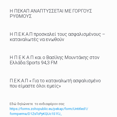
Η ΠΕΚΑΠ ΑΝΑΠΤΥΣΣΕΤΑΙ ΜΕ ΓΟΡΓΟΥΣ
ΡΥΘΜΟΥΣ
Η Π.Ε.Κ.Α.Π προσκαλεί τους ασφαλισμένους –
καταναλωτές να ενωθούν
Η Π Ε Κ Α Π και ο Βασίλης Μουντάκης στον
Ελλάδα Sports 94,3 FM
Π.Ε.Κ.Α.Π « Για το καταναλωτή ασφαλισμένο
που είμαστε όλοι εμείς»
Εδώ δηλώνετε το ενδιαφέρον σας
https://forms.zohopublic.eu/
pekap/form/Untitled1/
formperma/D1ZsTcPyKQUc1S1fJ_