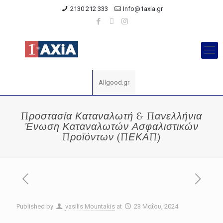
2130 212 333
Info@1axia.gr
Allgood.gr
Προστασία Καταναλωτή & Πανελλήνια
Ένωση Καταναλωτών Ασφαλιστικών
Προϊόντων (ΠΕΚΑΠ)
Published by
vasilis Mountakis
at
23 Μαΐου, 2024