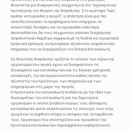
Απαιτείται μια διαφορετική, σύγχρονη και πιο τεχνοκρατική
προσέγγιση του θεσμού της Ασφάλισης. Στο ερώτημα “πώς
πρέπει να πορευθεί η αγορά”, η απάντηση είναι μια: Να
συνειδητοποιήσει τα προβλήματα που υπάρχουν, να
ανασυντάξει δυνάμεις και να οργανωθεί καλύτερα.
Ακολουθώντας δε τους σύγχρονους κανόνες διαχείρισης
ασφαλιστικών θεμάτων σύμφωνα με τη διεθνή και ευρωπαϊκή
πρακτική εμπειρία, να προσφέρει αξιόπιστες ασφαλιστικές
υπηρεσίες που να διασφαλίζουν τον Έλληνα Καταναλωτή.
Ως Ιδιωτικής Ασφάλισης ορίζεται το σύνολο των νόμων και
οργανισμών που σκοπό έχουν να διασφαλίσουν τα
δικαιώματα των καταναλωτών και τις δίκαιες εμπορικές
συναλλαγές, την ανταγωνιστικότητα καθώς επίσης την
αξιοπιστία των προϊόντων, των υπηρεσιών και των
πληροφοριών στο χώρο της αγοράς.
Η προστασία του καταναλωτή συνδέεται με την ιδέα των
δικαιωμάτων του καταναλωτή και την δημιουργία
οργανισμών οι οποίοι βοηθούν κυρίως τους αδύναμους
καταναλωτές ώστε να βελτιώσουν τις επιλογές τους στην
αγορά και να ληφθούν υπόψη οι απόψεις και τα παράπονα
τους. Οργανισμοί που υποστηρίζουν και προωθούν την
προστασία καταναλωτών περιλαμβάνουν κυβερνητικούς