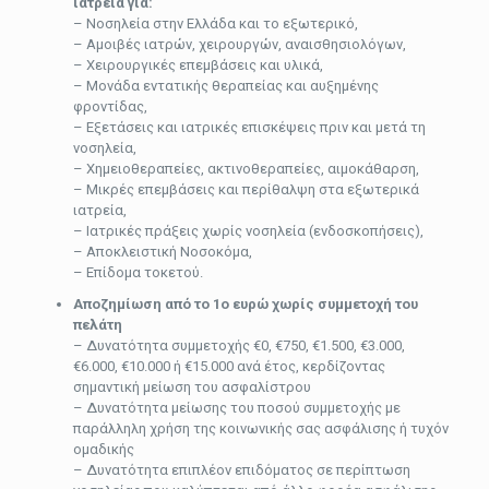
ιατρεία για:
– Νοσηλεία στην Ελλάδα και το εξωτερικό,
– Αμοιβές ιατρών, χειρουργών, αναισθησιολόγων,
– Χειρουργικές επεμβάσεις και υλικά,
– Μονάδα εντατικής θεραπείας και αυξημένης
φροντίδας,
– Εξετάσεις και ιατρικές επισκέψεις πριν και μετά τη
νοσηλεία,
– Χημειοθεραπείες, ακτινοθεραπείες, αιμοκάθαρση,
– Μικρές επεμβάσεις και περίθαλψη στα εξωτερικά
ιατρεία,
– Ιατρικές πράξεις χωρίς νοσηλεία (ενδοσκοπήσεις),
– Αποκλειστική Νοσοκόμα,
– Επίδομα τοκετού.
Αποζημίωση από το 1ο ευρώ χωρίς συμμετοχή του
πελάτη
– Δυνατότητα συμμετοχής €0, €750, €1.500, €3.000,
€6.000, €10.000 ή €15.000 ανά έτος, κερδίζοντας
σημαντική μείωση του ασφαλίστρου
– Δυνατότητα μείωσης του ποσού συμμετοχής με
παράλληλη χρήση της κοινωνικής σας ασφάλισης ή τυχόν
ομαδικής
– Δυνατότητα επιπλέον επιδόματος σε περίπτωση