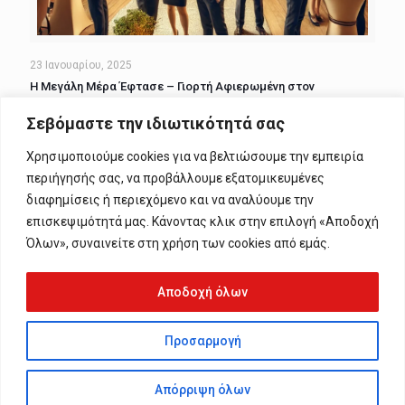
23 Ιανουαρίου, 2025
Η Μεγάλη Μέρα Έφτασε – Γιορτή Αφιερωμένη στον
Ασφαλισμένο!
Σεβόμαστε την ιδιωτικότητά σας
Read more
Χρησιμοποιούμε cookies για να βελτιώσουμε την εμπειρία
περιήγησής σας, να προβάλλουμε εξατομικευμένες
διαφημίσεις ή περιεχόμενο και να αναλύουμε την
Comments are closed.
επισκεψιμότητά μας. Κάνοντας κλικ στην επιλογή «Αποδοχή
Όλων», συναινείτε στη χρήση των cookies από εμάς.
Αποδοχή όλων
Προσαρμογή
© 2024 1 Axia. All Rights Reserved. Web Development By
Alpha-
Streams
Απόρριψη όλων