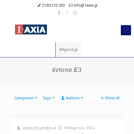
2130 212 333
Info@1axia.gr
Allgood.gr
έντυπο Ε3
Categories
Tags
Authors
Show all
vasilis Mountakis
at
19 Μαρτίου, 2024