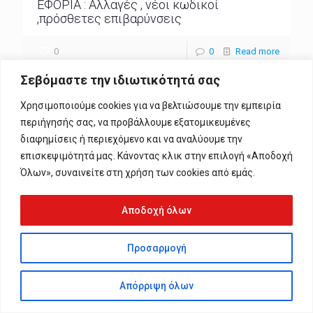
ΕΦΟΡΙΑ : Αλλαγές , νέοι κωδικοί
,πρόσθετες επιβαρύνσεις
0
0
Read more
Σεβόμαστε την ιδιωτικότητά σας
Χρησιμοποιούμε cookies για να βελτιώσουμε την εμπειρία
περιήγησής σας, να προβάλλουμε εξατομικευμένες
διαφημίσεις ή περιεχόμενο και να αναλύουμε την
επισκεψιμότητά μας. Κάνοντας κλικ στην επιλογή «Αποδοχή
© 2024 1 Axia. All Rights Reserved. Web Development By
Alpha-
Streams
Όλων», συναινείτε στη χρήση των cookies από εμάς.
Αποδοχή όλων
Προσαρμογή
Απόρριψη όλων