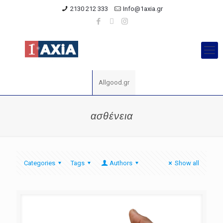
2130 212 333
Info@1axia.gr
Allgood.gr
ασθένεια
Categories
Tags
Authors
Show all