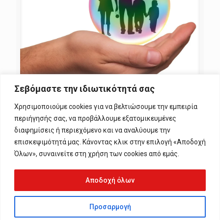
Σεβόμαστε την ιδιωτικότητά σας
vasilis Mountakis
at
9 Δεκεμβρίου, 2023
Χρησιμοποιούμε cookies για να βελτιώσουμε την εμπειρία
Η ασφάλεια δε κοστίζει…Φροντίζει:
περιήγησής σας, να προβάλλουμε εξατομικευμένες
διαφημίσεις ή περιεχόμενο και να αναλύουμε την
0
0
Read more
επισκεψιμότητά μας. Κάνοντας κλικ στην επιλογή «Αποδοχή
Όλων», συναινείτε στη χρήση των cookies από εμάς.
Αποδοχή όλων
Προσαρμογή
© 2024 1 Axia. All Rights Reserved. Web Development By
Alpha-