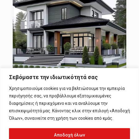
Σεβόμαστε την ιδιωτικότητά σας
vasilis Mountakis
at
6 Ιανουαρίου, 2024
Χρησιμοποιούμε cookies για να βελτιώσουμε την εμπειρία
Η ΑΣΦΑΛΕΙΑ σπιτιού σήμερα κοστίζει , όσο
μισή σοκολάτα ή ένα κουλούρι
περιήγησής σας, να προβάλλουμε εξατομικευμένες
διαφημίσεις ή περιεχόμενο και να αναλύουμε την
0
0
Read more
επισκεψιμότητά μας. Κάνοντας κλικ στην επιλογή «Αποδοχή
Όλων», συναινείτε στη χρήση των cookies από εμάς.
Αποδοχή όλων