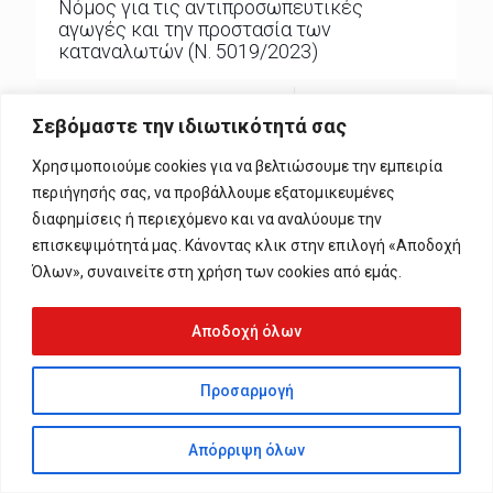
Νόμος για τις αντιπροσωπευτικές
αγωγές και την προστασία των
καταναλωτών (Ν. 5019/2023)
0
0
Read more
Σεβόμαστε την ιδιωτικότητά σας
Χρησιμοποιούμε cookies για να βελτιώσουμε την εμπειρία
περιήγησής σας, να προβάλλουμε εξατομικευμένες
διαφημίσεις ή περιεχόμενο και να αναλύουμε την
επισκεψιμότητά μας. Κάνοντας κλικ στην επιλογή «Αποδοχή
© 2024 1 Axia. All Rights Reserved. Web Development By
Alpha-
Όλων», συναινείτε στη χρήση των cookies από εμάς.
Streams
Αποδοχή όλων
Προσαρμογή
Απόρριψη όλων