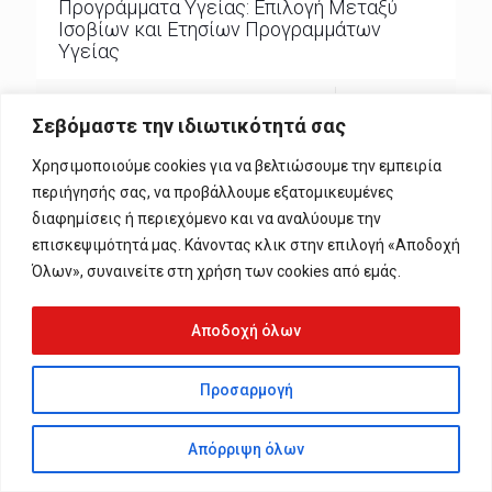
Προγράμματα Υγείας: Επιλογή Μεταξύ
Ισοβίων και Ετησίων Προγραμμάτων
Υγείας
0
Read more
Σεβόμαστε την ιδιωτικότητά σας
Χρησιμοποιούμε cookies για να βελτιώσουμε την εμπειρία
περιήγησής σας, να προβάλλουμε εξατομικευμένες
διαφημίσεις ή περιεχόμενο και να αναλύουμε την
επισκεψιμότητά μας. Κάνοντας κλικ στην επιλογή «Αποδοχή
© 2024 1 Axia. All Rights Reserved. Web Development By
Alpha-
Όλων», συναινείτε στη χρήση των cookies από εμάς.
Streams
Αποδοχή όλων
Προσαρμογή
Απόρριψη όλων