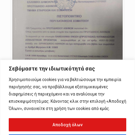
Σεβόμαστε την ιδιωτικότητά σας
vasilis Mountakis
at
15 Φεβρουαρίου, 2024
Χρησιμοποιούμε cookies για να βελτιώσουμε την εμπειρία
Πανελλήνια Ένωση Καταναλωτών
Ασφαλιστικών Προϊόντων».Π.Ε.Κ.Α.Π
περιήγησής σας, να προβάλλουμε εξατομικευμένες
διαφημίσεις ή περιεχόμενο και να αναλύουμε την
0
0
Read more
επισκεψιμότητά μας. Κάνοντας κλικ στην επιλογή «Αποδοχή
Όλων», συναινείτε στη χρήση των cookies από εμάς.
Αποδοχή όλων