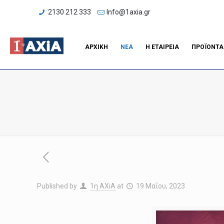
2130 212 333
Info@1axia.gr
ΑΡΧΙΚΗ
ΝΕΑ
H ΕΤΑΙΡΕΙΑ
ΠΡΟΪΟΝΤΑ
Published by
1η ΑΧiA
at
19 Μαΐου, 2023