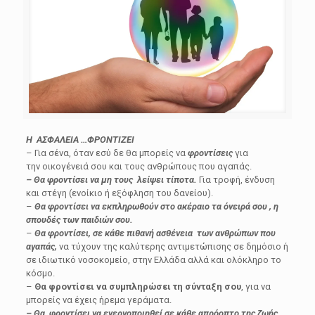
Η ΑΣΦΑΛΕΙΑ …ΦΡΟΝΤΙΖΕΙ
– Για σένα, όταν εσύ δε θα μπορείς να
φροντίσεις
για
την οικογένειά σου και τους ανθρώπους που αγαπάς.
– Θα φροντίσει να μη τους λείψει τίποτα.
Για τροφή, ένδυση
και στέγη (ενοίκιο ή εξόφληση του δανείου).
–
Θα φροντίσει να εκπληρωθούν στο ακέραιο τα όνειρά σου , η
σπουδές των παιδιών σου.
–
Θα φροντίσει, σε κάθε πιθανή ασθένεια των ανθρώπων που
αγαπάς,
να τύχουν της καλύτερης αντιμετώπισης σε δημόσιο ή
σε ιδιωτικό νοσοκομείο, στην Ελλάδα αλλά και ολόκληρο το
κόσμο.
–
Θα φροντίσει να συμπληρώσει τη σύνταξη σου
, για να
μπορείς να έχεις ήρεμα γεράματα.
– Θα φροντίσει να ενεργοποιηθεί σε κάθε απρόοπτο της ζωής.