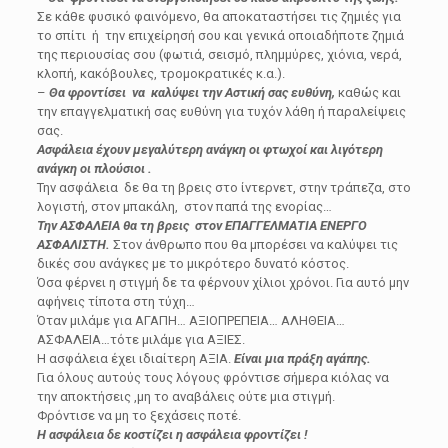
Σε κάθε φυσικό φαινόμενο, θα αποκαταστήσει τις ζημιές για
το σπίτι ή την επιχείρησή σου και γενικά οποιαδήποτε ζημιά
της περιουσίας σoυ (φωτιά, σεισμό, πλημμύρες, χιόνια, νερά,
κλοπή, κακόβουλες, τρομοκρατικές κ.α.).
–
Θα φροντίσει να καλύψει την Αστική σας ευθύνη,
καθώς και
την επαγγελματική σας ευθύνη για τυχόν λάθη ή παραλείψεις
σας.
Ασφάλεια έχουν μεγαλύτερη ανάγκη οι φτωχοί και λιγότερη
ανάγκη οι πλούσιοι .
Την ασφάλεια δε θα τη βρεις στο ίντερνετ, στην τράπεζα, στο
λογιστή, στον μπακάλη, στον παπά της ενορίας…
Την ΑΣΦΑΛΕΙΑ θα τη βρεις στον ΕΠΑΓΓΕΛΜΑΤΙΑ ΕΝΕΡΓΟ
ΑΣΦΑΛΙΣΤΗ.
Στον άνθρωπο που θα μπορέσει να καλύψει τις
δικές σου ανάγκες με το μικρότερο δυνατό κόστος.
Όσα φέρνει η στιγμή δε τα φέρνουν χίλιοι χρόνοι. Για αυτό μην
αφήνεις τίποτα στη τύχη…
Όταν μιλάμε για ΑΓΑΠΗ… ΑΞΙΟΠΡΕΠΕΙΑ… ΑΛΗΘΕΙΑ…
ΑΣΦΑΛΕΙΑ…τότε μιλάμε για ΑΞΙΕΣ.
Η ασφάλεια έχει ιδιαίτερη ΑΞΙΑ.
Είναι μια πράξη αγάπης.
Για όλους αυτούς τους λόγους φρόντισε σήμερα κιόλας να
την αποκτήσεις ,μη το αναβάλεις ούτε μια στιγμή.
Φρόντισε να μη το ξεχάσεις ποτέ.
Η ασφάλεια δε κοστίζει η ασφάλεια φροντίζει !